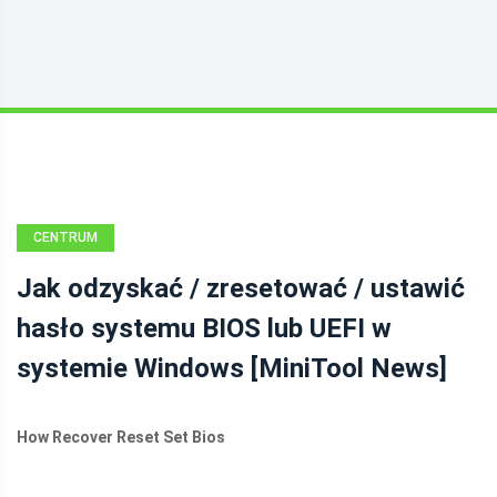
CENTRUM
AKTUALNOŚCI
Jak odzyskać / zresetować / ustawić
MINITOOL
hasło systemu BIOS lub UEFI w
systemie Windows [MiniTool News]
How Recover Reset Set Bios