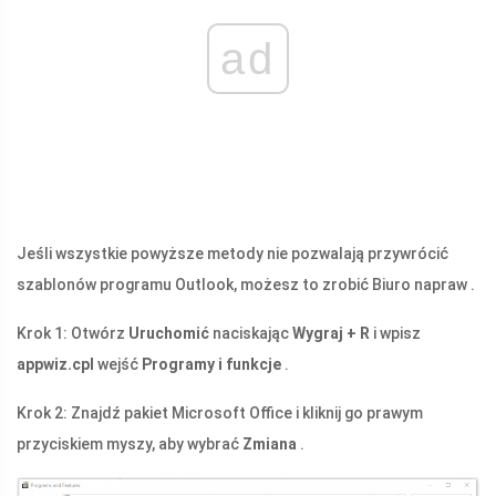
ad
Jeśli wszystkie powyższe metody nie pozwalają przywrócić
szablonów programu Outlook, możesz to zrobić Biuro napraw .
Krok 1: Otwórz
Uruchomić
naciskając
Wygraj + R
i wpisz
appwiz.cpl
wejść
Programy i funkcje
.
Krok 2: Znajdź pakiet Microsoft Office i kliknij go prawym
przyciskiem myszy, aby wybrać
Zmiana
.