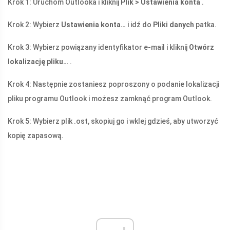
Krok 1: Uruchom Outlooka i kliknij
Plik > Ustawienia konta
.
Krok 2: Wybierz
Ustawienia konta…
i idź do
Pliki danych
patka.
Krok 3: Wybierz powiązany identyfikator e-mail i kliknij
Otwórz
lokalizację pliku…
.
Krok 4: Następnie zostaniesz poproszony o podanie lokalizacji
pliku programu Outlook i możesz zamknąć program Outlook.
Krok 5: Wybierz plik .ost, skopiuj go i wklej gdzieś, aby utworzyć
kopię zapasową.