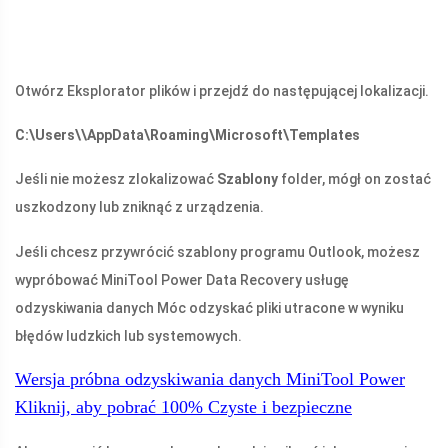
Otwórz Eksplorator plików i przejdź do następującej lokalizacji.
C:\Users\
\AppData\Roaming\Microsoft\Templates
Jeśli nie możesz zlokalizować
Szablony
folder, mógł on zostać
uszkodzony lub zniknąć z urządzenia.
Jeśli chcesz przywrócić szablony programu Outlook, możesz
wypróbować MiniTool Power Data Recovery usługę
odzyskiwania danych Móc odzyskać pliki utracone w wyniku
błędów ludzkich lub systemowych.
Wersja próbna odzyskiwania danych MiniTool Power
Kliknij, aby pobrać
100%
Czyste i bezpieczne