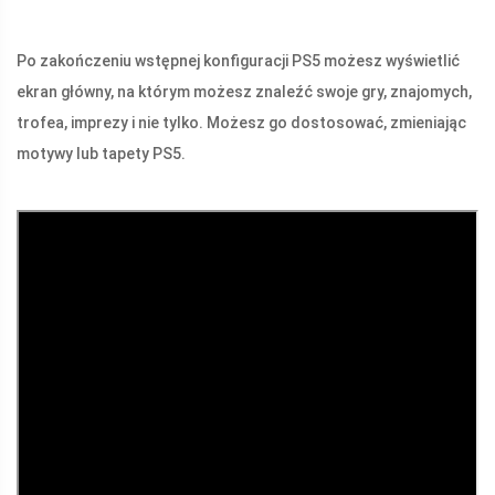
Po zakończeniu wstępnej konfiguracji PS5 możesz wyświetlić
ekran główny, na którym możesz znaleźć swoje gry, znajomych,
trofea, imprezy i nie tylko. Możesz go dostosować, zmieniając
motywy lub tapety PS5.