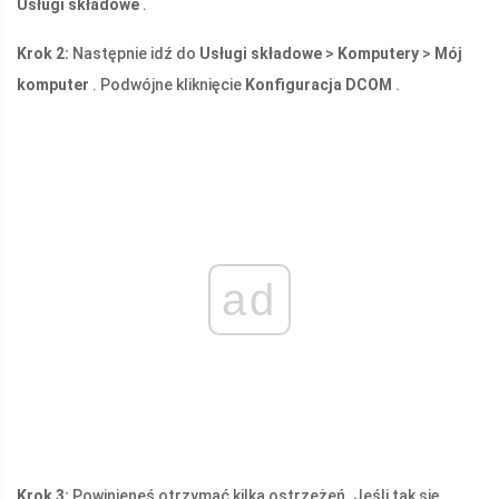
Usługi składowe
.
Krok 2:
Następnie idź do
Usługi składowe
>
Komputery
>
Mój
komputer
. Podwójne kliknięcie
Konfiguracja DCOM
.
ad
Krok 3:
Powinieneś otrzymać kilka ostrzeżeń. Jeśli tak się