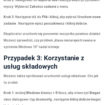
Krok 2:
Nawigować do
explorer.exe
i kliknij prawym przyciskiem
myszy. Wybierać
Zakończ zadanie
z menu.
Krok 3:
Następnie idź do
Plik
i kliknij, aby wybrać
Uruchom nowe
zadanie
. Następnie wpisz
poszukiwacz
i kliknij
dobrze
.
Eksplorator uruchomi się ponownie i wszystko powinno działać.
Możesz sprawdzić, czy problem „klasa niezarejestrowana w
systemie Windows 10” nadal istnieje.
Przypadek 3: Korzystanie z
usług składowych
Możesz także spróbować uruchomić usługi składowe. Oto jak
to zrobić:
Krok 1:
wciśnij
Windows
klawisz +
R
klucz, aby otworzyć
Biegać
okno dialogowe i typ
dcomcnfg
, następnie kliknij
dobrze
biegać