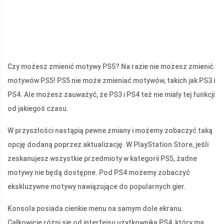
Czy możesz zmienić motywy PS5? Na razie nie możesz zmienić
motywów PS5! PS5 nie może zmieniać motywów, takich jak PS3 i
PS4. Ale możesz zauważyć, że PS3 i PS4 też nie miały tej funkcji
od jakiegoś czasu.
W przyszłości nastąpią pewne zmiany i możemy zobaczyć taką
opcję dodaną poprzez aktualizację. W PlayStation Store, jeśli
zeskanujesz wszystkie przedmioty w kategorii PS5, żadne
motywy nie będą dostępne. Pod PS4 możemy zobaczyć
ekskluzywne motywy nawiązujące do popularnych gier.
Konsola posiada cienkie menu na samym dole ekranu.
Całkowicie różni się od interfejsu użytkownika PS4, który ma